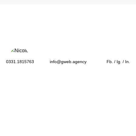
0331.1815763
info@gweb.agency
Fb.
/
Ig.
/
In.
NICOLÒ
Brand & Visual Designer
RELATED POSTS
8 minuti di lettura
Ottobre 29, 2025
LA BRAND IDENTITY COME LEVA